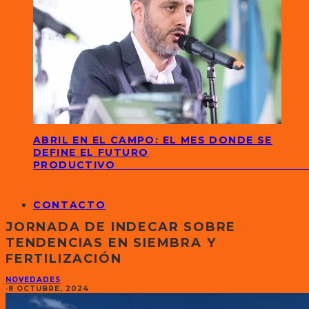
ABRIL EN EL CAMPO: EL MES DONDE SE
DEFINE EL FUTURO
PRODUCTIVO
CONTACTO
JORNADA DE INDECAR SOBRE
TENDENCIAS EN SIEMBRA Y
FERTILIZACIÓN
NOVEDADES
·
8 OCTUBRE, 2024