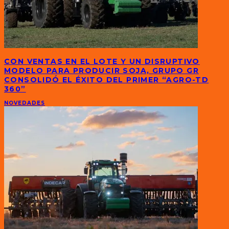
CON VENTAS EN EL LOTE Y UN DISRUPTIVO
MODELO PARA PRODUCIR SOJA, GRUPO GR
CONSOLIDÓ EL ÉXITO DEL PRIMER “AGRO-TD
360”
NOVEDADES