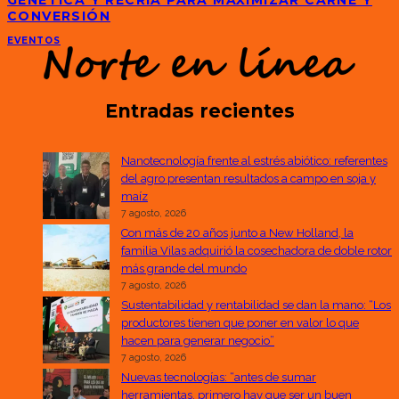
GENÉTICA Y RECRÍA PARA MAXIMIZAR CARNE Y
CONVERSIÓN
EVENTOS
Entradas recientes
Nanotecnología frente al estrés abiótico: referentes
del agro presentan resultados a campo en soja y
maíz
7 agosto, 2026
Con más de 20 años junto a New Holland, la
familia Vilas adquirió la cosechadora de doble rotor
más grande del mundo
7 agosto, 2026
Sustentabilidad y rentabilidad se dan la mano: “Los
productores tienen que poner en valor lo que
hacen para generar negocio”
7 agosto, 2026
Nuevas tecnologías: “antes de sumar
herramientas, primero hay que ser un buen