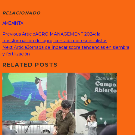
RELACIONADO
AMBA
INTA
Previous Article
AGRO MANAGEMENT 2024: la
transformación del agro, contada por especialistas
Next Article
Jornada de Indecar sobre tendencias en siembra
y fertilización
RELATED POSTS