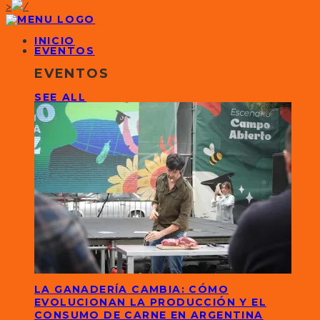
>
INICIO
EVENTOS
EVENTOS
SEE ALL
LA GANADERÍA CAMBIA: CÓMO
EVOLUCIONAN LA PRODUCCIÓN Y EL
CONSUMO DE CARNE EN ARGENTINA