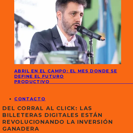
ABRIL EN EL CAMPO: EL MES DONDE SE
DEFINE EL FUTURO
PRODUCTIVO
CONTACTO
DEL CORRAL AL CLICK: LAS
BILLETERAS DIGITALES ESTÁN
REVOLUCIONANDO LA INVERSIÓN
GANADERA