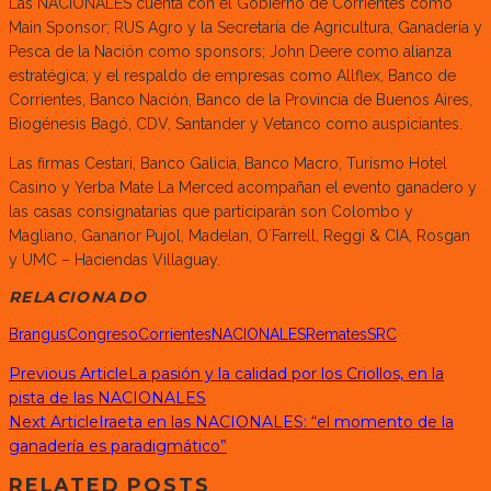
Las NACIONALES cuenta con el Gobierno de Corrientes como
Main Sponsor; RUS Agro y la Secretaría de Agricultura, Ganadería y
Pesca de la Nación como sponsors; John Deere como alianza
estratégica; y el respaldo de empresas como Allflex, Banco de
Corrientes, Banco Nación, Banco de la Provincia de Buenos Aires,
Biogénesis Bagó, CDV, Santander y Vetanco como auspiciantes.
Las firmas Cestari, Banco Galicia, Banco Macro, Turismo Hotel
Casino y Yerba Mate La Merced acompañan el evento ganadero y
las casas consignatarias que participarán son Colombo y
Magliano, Gananor Pujol, Madelan, O´Farrell, Reggi & CIA, Rosgan
y UMC – Haciendas Villaguay.
RELACIONADO
Brangus
Congreso
Corrientes
NACIONALES
Remates
SRC
Previous Article
La pasión y la calidad por los Criollos, en la
pista de las NACIONALES
Next Article
Iraeta en las NACIONALES: “el momento de la
ganadería es paradigmático”
RELATED POSTS