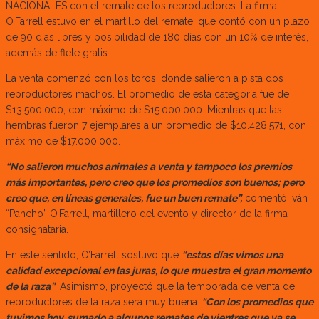
NACIONALES con el remate de los reproductores. La firma
O’Farrell estuvo en el martillo del remate, que contó con un plazo
de 90 días libres y posibilidad de 180 días con un 10% de interés,
además de flete gratis.
La venta comenzó con los toros, donde salieron a pista dos
reproductores machos. El promedio de esta categoría fue de
$13.500.000, con máximo de $15.000.000. Mientras que las
hembras fueron 7 ejemplares a un promedio de $10.428.571, con
máximo de $17.000.000.
“No salieron muchos animales a venta y tampoco los premios
más importantes, pero creo que los promedios son buenos; pero
creo que, en líneas generales, fue un buen remate”,
comentó Iván
“Pancho” O’Farrell, martillero del evento y director de la firma
consignataria.
En este sentido, O’Farrell sostuvo que
“estos días vimos una
calidad excepcional en las juras, lo que muestra el gran momento
de la raza”
. Asimismo, proyectó que la temporada de venta de
reproductores de la raza será muy buena.
“Con los promedios que
tuvimos hoy, sumado a algunos remates de vientres que ya se