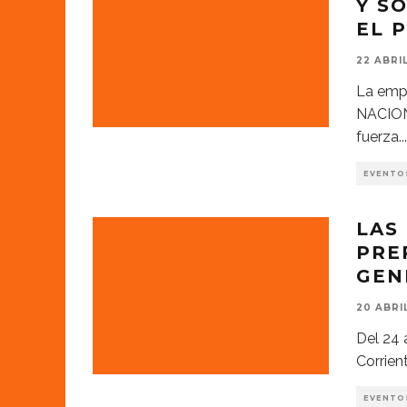
Y S
EL 
22 ABRI
La empr
NACION
fuerza
...
EVENTO
LAS
PRE
GEN
20 ABRI
Del 24 
Corrien
EVENTO