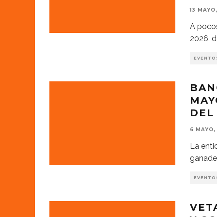
13 MAYO
A poco
2026, d
EVENTO
BAN
MAY
DEL
6 MAYO,
La enti
ganader
EVENTO
VET