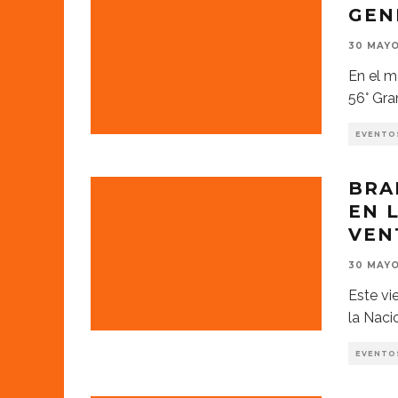
GEN
30 MAYO
En el m
56° Gra
EVENTO
BRA
EN 
VEN
30 MAYO
Este vi
la Naci
EVENTO