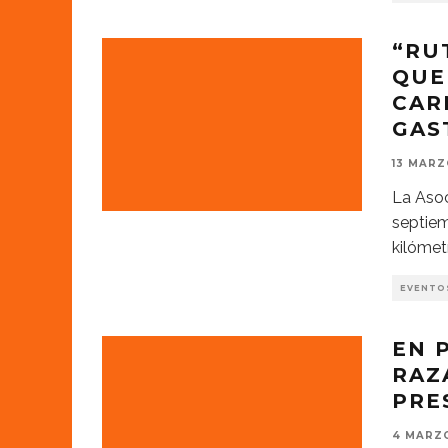
“RU
QUE
CAR
GAS
13 MARZ
La Asoc
septiem
kilómet
EVENTO
EN 
RAZ
PRE
4 MARZO