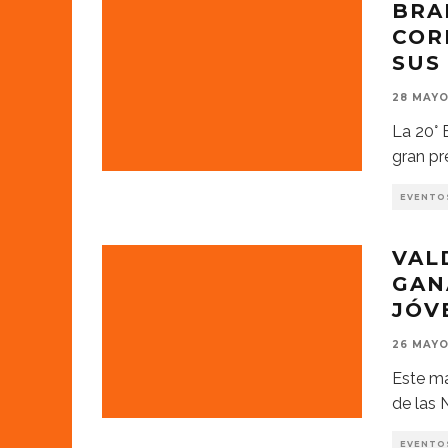
BRA
COR
SUS
28 MAYO
La 20° 
gran pr
EVENTO
VAL
GAN
JÓV
26 MAYO
Este ma
de las
EVENTO