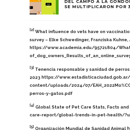
DEL CAMPO A LA GÓNDO
SE MULTIPLICARON POR 
[2]
What influence do vets have on vaccinatio
survey – Elke Schwedinger, Franziska Kuhne,
https://www.academia.edu/95721804/What_
of_dog_owners_Results_of_an_online_surve
[3]
Tenencia responsable y sanidad de perros
2023
https://www.estadisticaciudad.gob.ar
content/uploads/2024/07/EAH_2022Mo%CC%
perros-y-gatos.pdf
[4]
Global State of Pet Care Stats, Facts an
care-report/global-trends-in-pet-health/
[5]
Organización Mundial de Sanidad Animal
h