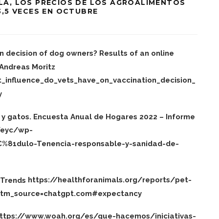
LA, LOS PRECIOS DE LOS AGROALIMENTOS
3,5 VECES EN OCTUBRE
n decision of dog owners? Results of an online
 Andreas Moritz
influence_do_vets_have_on_vaccination_decision_
y
 y gatos. Encuesta Anual de Hogares 2022 – Informe
/eyc/wp-
81dulo-Tenencia-responsable-y-sanidad-de-
d Trends
https://healthforanimals.org/reports/pet-
?utm_source=chatgpt.com#expectancy
ttps://www.woah.org/es/que-hacemos/iniciativas-