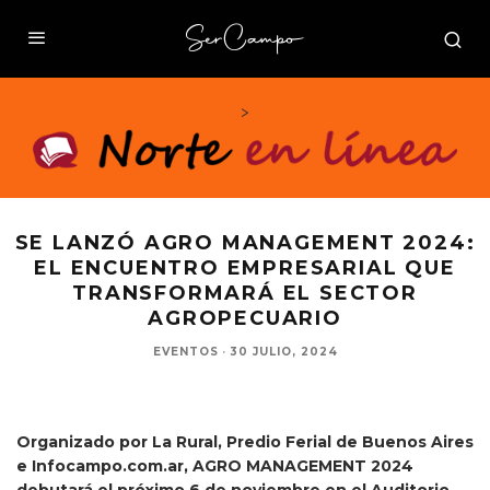
>
SE LANZÓ AGRO MANAGEMENT 2024:
EL ENCUENTRO EMPRESARIAL QUE
TRANSFORMARÁ EL SECTOR
AGROPECUARIO
De izq. A der.: Raúl Cruz Moneta - Presidente Infocampo; Santiago Charró - Gerente
EVENTOS
·
30 JULIO, 2024
General Infocampo; Carlos Solanet - Director Comercial La Rural SA; Florencia Azqueta -
Jefa de Congresos, Convenciones y Eventos - La Rural S.A. y Juan Pablo Maglier- CEO de
Agenda Pública Consulting Group
Organizado por La Rural, Predio Ferial de Buenos Aires
e Infocampo.com.ar, AGRO MANAGEMENT 2024