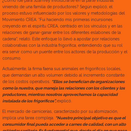
¿Cómo fue para Szamrey involucrarse en la parte industrial
viniendo de una familia de productores? Según explicó, el
proceso estuvo influenciado por los valores y metodologías del
Movimiento CREA. “Fui haciendo mis primeras incursiones
creyendo en el espíritu CREA, centrado en los vínculos y en las
relaciones de ganar-ganar entre los diferentes eslabones de la
cadena”, relató. Este enfoque lo llevó a apostar por relaciones
colaborativas con la industria frigorífica, entendiendo que su rol
era servir como un puente entre los actores de la producción y el
consumo.
Actualmente, la firma faena sus animales en frigoríficos locales,
que demandan un alto volumen debido al incremento constante
de los costos operativos.
“Ellos se benefician de organizaciones
como la nuestra, que maneja las relaciones con los clientes y los
productores, mientras nosotros aprovechamos la capacidad
instalada de los frigoríficos”,
explicó.
El mercado de carnicerías, caracterizado por su atomización,
implica una tarea compleja.
“Nuestro principal objetivo es que el
consumidor final pueda acceder a carnes de calidad, con un alto
estándar sanitario. Es fundamental que, desde el día en que nace