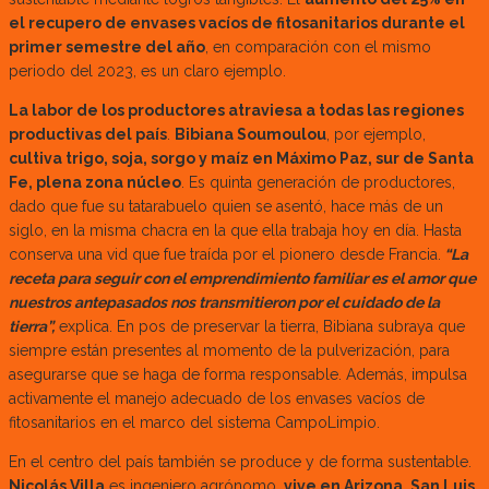
el recupero de envases vacíos de fitosanitarios durante el
primer semestre del año
, en comparación con el mismo
periodo del 2023, es un claro ejemplo.
La labor de los productores atraviesa a todas las regiones
productivas del país
.
Bibiana Soumoulou
, por ejemplo,
cultiva trigo, soja, sorgo y maíz en Máximo Paz, sur de Santa
Fe, plena zona núcleo
. Es quinta generación de productores,
dado que fue su tatarabuelo quien se asentó, hace más de un
siglo, en la misma chacra en la que ella trabaja hoy en día. Hasta
conserva una vid que fue traída por el pionero desde Francia.
“La
receta para seguir con el emprendimiento familiar es el amor que
nuestros antepasados nos transmitieron por el cuidado de la
tierra”,
explica. En pos de preservar la tierra, Bibiana subraya que
siempre están presentes al momento de la pulverización, para
asegurarse que se haga de forma responsable. Además, impulsa
activamente el manejo adecuado de los envases vacíos de
fitosanitarios en el marco del sistema CampoLimpio.
En el centro del país también se produce y de forma sustentable.
Nicolás Villa
es ingeniero agrónomo,
vive en Arizona, San Luis,