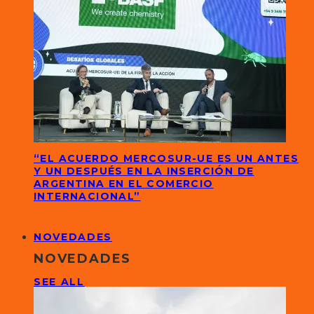
“EL ACUERDO MERCOSUR-UE ES UN ANTES
Y UN DESPUÉS EN LA INSERCIÓN DE
ARGENTINA EN EL COMERCIO
INTERNACIONAL”
NOVEDADES
NOVEDADES
SEE ALL