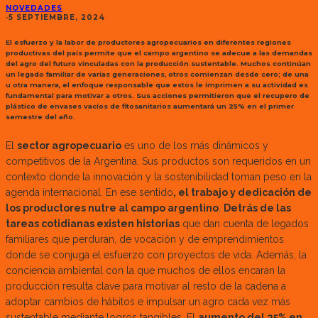
NOVEDADES
·
5 SEPTIEMBRE, 2024
El esfuerzo y la labor de productores agropecuarios en diferentes regiones
productivas del país permite que el campo argentino se adecue a las demandas
del agro del futuro vinculadas con la producción sustentable. Muchos continúan
un legado familiar de varias generaciones, otros comienzan desde cero; de una
u otra manera, el enfoque responsable que estos le imprimen a su actividad es
fundamental para motivar a otros. Sus acciones permitieron que el recupero de
plástico de envases vacíos de fitosanitarios aumentará un 25% en el primer
semestre del año.
El
sector agropecuario
es uno de los más dinámicos y
competitivos de la Argentina. Sus productos son requeridos en un
contexto donde la innovación y la sostenibilidad toman peso en la
agenda internacional. En ese sentido
, el trabajo y dedicación de
los productores nutre al campo argentino
.
Detrás de las
tareas cotidianas existen historias
que dan cuenta de legados
familiares que perduran, de vocación y de emprendimientos
donde se conjuga el esfuerzo con proyectos de vida. Además, la
conciencia ambiental con la que muchos de ellos encaran la
producción resulta clave para motivar al resto de la cadena a
adoptar cambios de hábitos e impulsar un agro cada vez más
sustentable mediante logros tangibles. El
aumento del 25% en