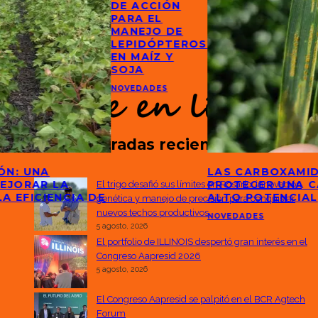
DE ACCIÓN
PARA EL
MANEJO DE
LEPIDÓPTEROS
EN MAÍZ Y
SOJA
NOVEDADES
Entradas recientes
ÓN: UNA
LAS CARBOXAMID
MEJORAR LA
PROTEGER UNA C
El trigo desafió sus límites en Rosario: innovación
LA EFICIENCIA DE
ALTO POTENCIAL
genética y manejo de precisión para conquistar
nuevos techos productivos
NOVEDADES
5 agosto, 2026
El portfolio de ILLINOIS despertó gran interés en el
Congreso Aapresid 2026
5 agosto, 2026
El Congreso Aapresid se palpitó en el BCR Agtech
Forum