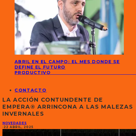
ABRIL EN EL CAMPO: EL MES DONDE SE
DEFINE EL FUTURO
PRODUCTIVO
CONTACTO
LA ACCIÓN CONTUNDENTE DE
EMPERA® ARRINCONA A LAS MALEZAS
INVERNALES
NOVEDADES
·
22 ABRIL, 2025