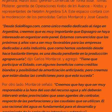
Argentina; Martin Soto, gerente Comercial de Tonka Solar; Tomas
Pfisterer, gerente de Operaciones Krebs de Irri Avance – Krebs; y
representantes de Netafim Argentina S.A. Este espacio contará con
la moderación de los periodistas Carlos Montarcé y José Casado.
“Desde SoloRiego.com, como único medio dedicado al riego en
Argentina, creemos que es muy importante que Expoagro se haya
interesado en organizar este panel. Estamos convencidos que los
próximos 5 años van a ser muy favorables para las empresas
dedicadas a esta industria, que como hemos sostenido desde
hace bastante tiempo, es una deuda pendiente en la producción
agropecuaria”,
dijo Carlos Montarcé, y agregó:
“Tiene que
participar el Estado, con algunos beneficios como créditos
blandos y posibilidad de amortización anticipada; pero creemos
que están dadas las condiciones para que esto suceda”.
Por otro lado, Montarcé señaló:
“Creemos que hay que ser muy
responsable a la hora del uso del recurso agua y ahí deberán
intervenir entes provinciales que sean agentes de contralor,
respecto de las perforaciones y los caudales que se utilizan. El
uso racional del agua es fundamental para el desarrollo y