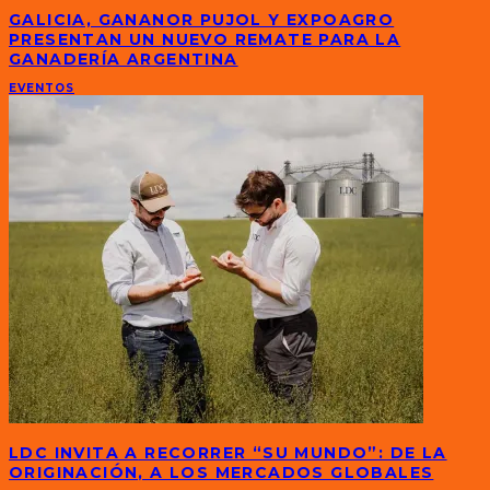
GALICIA, GANANOR PUJOL Y EXPOAGRO
PRESENTAN UN NUEVO REMATE PARA LA
GANADERÍA ARGENTINA
EVENTOS
LDC INVITA A RECORRER “SU MUNDO”: DE LA
ORIGINACIÓN, A LOS MERCADOS GLOBALES