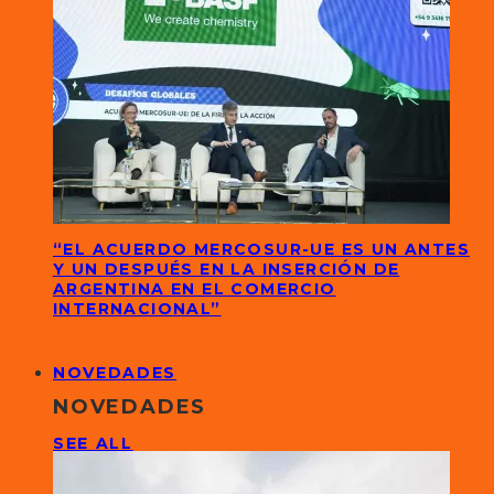
“EL ACUERDO MERCOSUR-UE ES UN ANTES
Y UN DESPUÉS EN LA INSERCIÓN DE
ARGENTINA EN EL COMERCIO
INTERNACIONAL”
NOVEDADES
NOVEDADES
SEE ALL