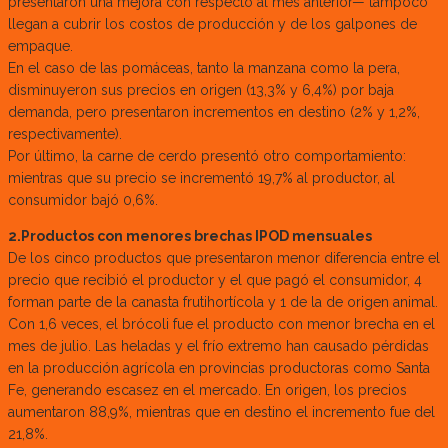
presentaron una mejora con respecto al mes anterior— tampoco
llegan a cubrir los costos de producción y de los galpones de
empaque.
En el caso de las pomáceas, tanto la manzana como la pera,
disminuyeron sus precios en origen (13,3% y 6,4%) por baja
demanda, pero presentaron incrementos en destino (2% y 1,2%,
respectivamente).
Por último, la carne de cerdo presentó otro comportamiento:
mientras que su precio se incrementó 19,7% al productor, al
consumidor bajó 0,6%.
2.Productos con menores brechas IPOD mensuales
De los cinco productos que presentaron menor diferencia entre el
precio que recibió el productor y el que pagó el consumidor, 4
forman parte de la canasta frutihortícola y 1 de la de origen animal.
Con 1,6 veces, el brócoli fue el producto con menor brecha en el
mes de julio. Las heladas y el frío extremo han causado pérdidas
en la producción agrícola en provincias productoras como Santa
Fe, generando escasez en el mercado. En origen, los precios
aumentaron 88,9%, mientras que en destino el incremento fue del
21,8%.