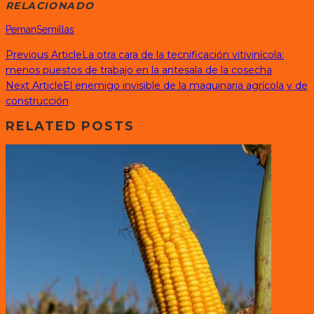
RELACIONADO
Peman
Semillas
Previous Article
La otra cara de la tecnificación vitivinícola:
menos puestos de trabajo en la antesala de la cosecha
Next Article
El enemigo invisible de la maquinaria agrícola y de
construcción
RELATED POSTS