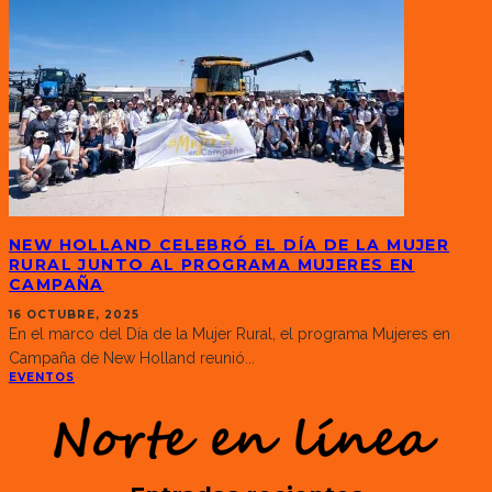
NEW HOLLAND CELEBRÓ EL DÍA DE LA MUJER
RURAL JUNTO AL PROGRAMA MUJERES EN
CAMPAÑA
16 OCTUBRE, 2025
En el marco del Día de la Mujer Rural, el programa Mujeres en
Campaña de New Holland reunió
...
EVENTOS