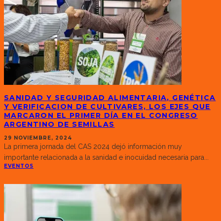
SANIDAD Y SEGURIDAD ALIMENTARIA, GENÉTICA
Y VERIFICACION DE CULTIVARES, LOS EJES QUE
MARCARON EL PRIMER DÍA EN EL CONGRESO
ARGENTINO DE SEMILLAS
29 NOVIEMBRE, 2024
La primera jornada del CAS 2024 dejó información muy
importante relacionada a la sanidad e inocuidad necesaria para
...
EVENTOS