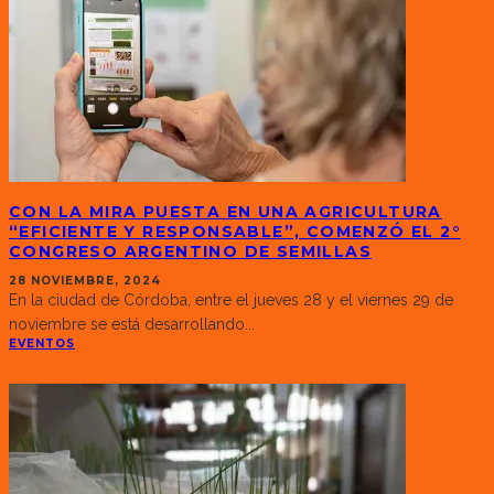
CON LA MIRA PUESTA EN UNA AGRICULTURA
“EFICIENTE Y RESPONSABLE”, COMENZÓ EL 2°
CONGRESO ARGENTINO DE SEMILLAS
28 NOVIEMBRE, 2024
En la ciudad de Córdoba, entre el jueves 28 y el viernes 29 de
noviembre se está desarrollando
...
EVENTOS