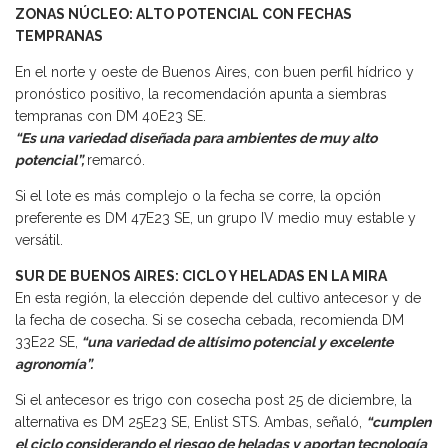
ZONAS NÚCLEO: ALTO POTENCIAL CON FECHAS
TEMPRANAS
En el norte y oeste de Buenos Aires, con buen perfil hídrico y
pronóstico positivo, la recomendación apunta a siembras
tempranas con DM 40E23 SE.
“Es una variedad diseñada para ambientes de muy alto
potencial”,
remarcó.
Si el lote es más complejo o la fecha se corre, la opción
preferente es DM 47E23 SE, un grupo IV medio muy estable y
versátil.
SUR DE BUENOS AIRES: CICLO Y HELADAS EN LA MIRA
En esta región, la elección depende del cultivo antecesor y de
la fecha de cosecha. Si se cosecha cebada, recomienda DM
33E22 SE,
“una variedad de altísimo potencial y excelente
agronomía”.
Si el antecesor es trigo con cosecha post 25 de diciembre, la
alternativa es DM 25E23 SE, Enlist STS. Ambas, señaló,
“cumplen
el ciclo considerando el riesgo de heladas y aportan tecnología