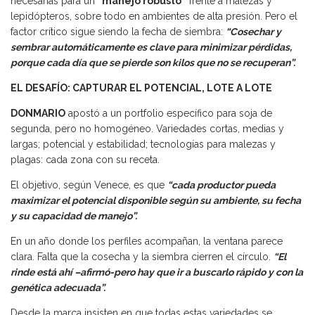
necesarias para un
“manejo robusto”
frente a malezas y
lepidópteros, sobre todo en ambientes de alta presión. Pero el
factor crítico sigue siendo la fecha de siembra:
“Cosechar y
sembrar automáticamente es clave para minimizar pérdidas,
porque cada día que se pierde son kilos que no se recuperan”.
EL DESAFÍO: CAPTURAR EL POTENCIAL, LOTE A LOTE
DONMARIO
apostó a un portfolio específico para soja de
segunda, pero no homogéneo. Variedades cortas, medias y
largas; potencial y estabilidad; tecnologías para malezas y
plagas: cada zona con su receta.
El objetivo, según Venece, es que
“cada productor pueda
maximizar el potencial disponible según su ambiente, su fecha
y su capacidad de manejo”.
En un año donde los perfiles acompañan, la ventana parece
clara. Falta que la cosecha y la siembra cierren el círculo.
“El
rinde está ahí –afirmó-pero hay que ir a buscarlo rápido y con la
genética adecuada”.
Desde la marca insisten en que todas estas variedades se