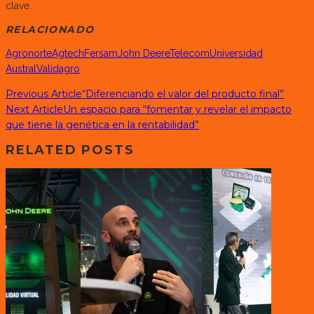
clave.
RELACIONADO
Agronorte
Agtech
Fersam
John Deere
Telecom
Universidad
Austral
Validagro
Previous Article
“Diferenciando el valor del producto final”
Next Article
Un espacio para “fomentar y revelar el impacto
que tiene la genética en la rentabilidad”
RELATED POSTS