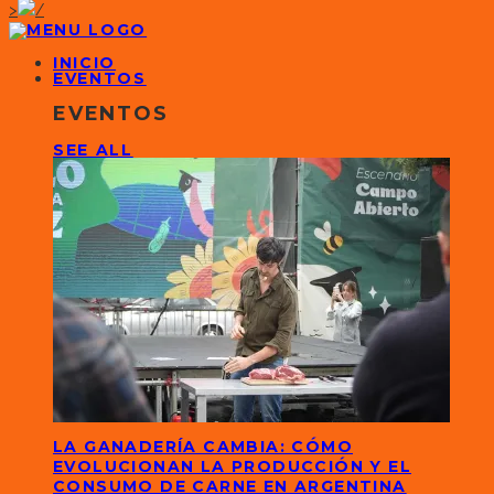
>
INICIO
EVENTOS
EVENTOS
SEE ALL
LA GANADERÍA CAMBIA: CÓMO
EVOLUCIONAN LA PRODUCCIÓN Y EL
CONSUMO DE CARNE EN ARGENTINA