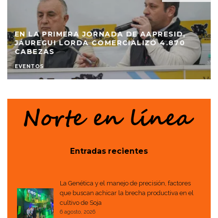
EN LA PRIMERA JORNADA DE AAPRESID,
JÁUREGUI LORDA COMERCIALIZÓ 4.870
CABEZAS
EVENTOS
Entradas recientes
La Genética y el manejo de precisión, factores
que buscan achicar la brecha productiva en el
cultivo de Soja
6 agosto, 2026