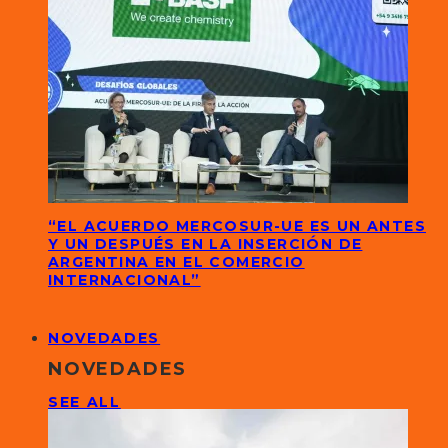
“EL ACUERDO MERCOSUR-UE ES UN ANTES
Y UN DESPUÉS EN LA INSERCIÓN DE
ARGENTINA EN EL COMERCIO
INTERNACIONAL”
NOVEDADES
NOVEDADES
SEE ALL