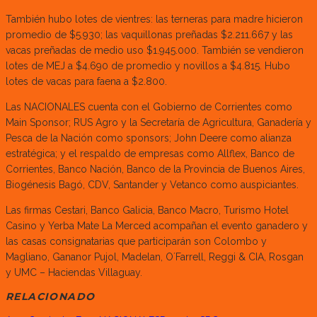
También hubo lotes de vientres: las terneras para madre hicieron
promedio de $5.930; las vaquillonas preñadas $2.211.667 y las
vacas preñadas de medio uso $1.945.000. También se vendieron
lotes de MEJ a $4.690 de promedio y novillos a $4.815. Hubo
lotes de vacas para faena a $2.800.
Las NACIONALES cuenta con el Gobierno de Corrientes como
Main Sponsor; RUS Agro y la Secretaría de Agricultura, Ganadería y
Pesca de la Nación como sponsors; John Deere como alianza
estratégica; y el respaldo de empresas como Allflex, Banco de
Corrientes, Banco Nación, Banco de la Provincia de Buenos Aires,
Biogénesis Bagó, CDV, Santander y Vetanco como auspiciantes.
Las firmas Cestari, Banco Galicia, Banco Macro, Turismo Hotel
Casino y Yerba Mate La Merced acompañan el evento ganadero y
las casas consignatarias que participarán son Colombo y
Magliano, Gananor Pujol, Madelan, O´Farrell, Reggi & CIA, Rosgan
y UMC – Haciendas Villaguay.
RELACIONADO