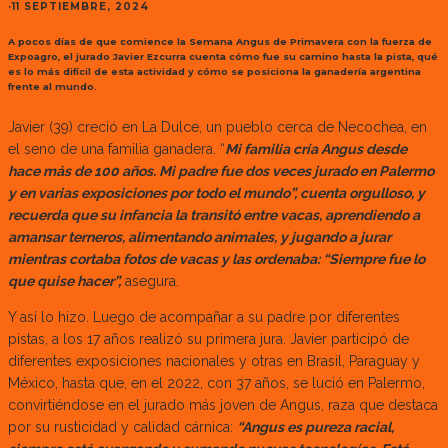
·
11 SEPTIEMBRE, 2024
A pocos días de que comience la Semana Angus de Primavera con la fuerza de
Expoagro, el jurado Javier Ezcurra cuenta cómo fue su camino hasta la pista, qué
es lo más difícil de esta actividad y cómo se posiciona la ganadería argentina
frente al mundo.
Javier (39) creció en La Dulce, un pueblo cerca de Necochea, en
el seno de una familia ganadera. “
Mi familia cría Angus desde
hace más de 100 años. Mi padre fue dos veces jurado en Palermo
y en varias exposiciones por todo el mundo”, cuenta orgulloso, y
recuerda que su infancia la transitó entre vacas, aprendiendo a
amansar terneros, alimentando animales, y jugando a jurar
mientras cortaba fotos de vacas y las ordenaba: “Siempre fue lo
que quise hacer”,
asegura.
Y así lo hizo. Luego de acompañar a su padre por diferentes
pistas, a los 17 años realizó su primera jura. Javier participó de
diferentes exposiciones nacionales y otras en Brasil, Paraguay y
México, hasta que, en el 2022, con 37 años, se lució en Palermo,
convirtiéndose en el jurado más joven de Angus, raza que destaca
por su rusticidad y calidad cárnica:
“Angus es pureza racial,