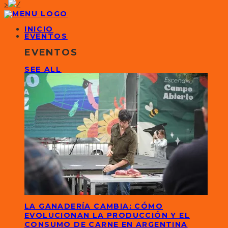
>
INICIO
EVENTOS
EVENTOS
SEE ALL
LA GANADERÍA CAMBIA: CÓMO
EVOLUCIONAN LA PRODUCCIÓN Y EL
CONSUMO DE CARNE EN ARGENTINA