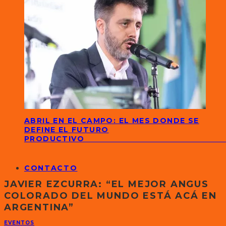
ABRIL EN EL CAMPO: EL MES DONDE SE
DEFINE EL FUTURO
PRODUCTIVO
CONTACTO
JAVIER EZCURRA: “EL MEJOR ANGUS
COLORADO DEL MUNDO ESTÁ ACÁ EN
ARGENTINA”
EVENTOS