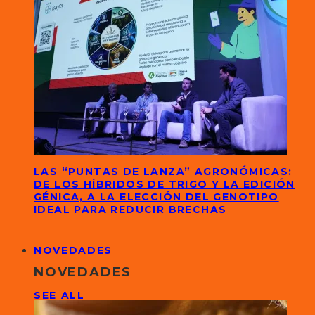
LAS “PUNTAS DE LANZA” AGRONÓMICAS:
DE LOS HÍBRIDOS DE TRIGO Y LA EDICIÓN
GÉNICA, A LA ELECCIÓN DEL GENOTIPO
IDEAL PARA REDUCIR BRECHAS
NOVEDADES
NOVEDADES
SEE ALL