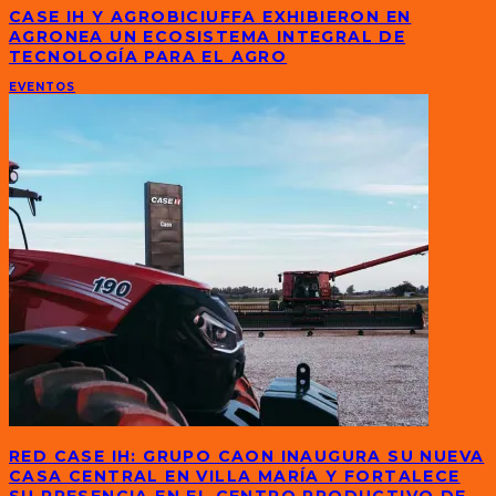
CASE IH Y AGROBICIUFFA EXHIBIERON EN
AGRONEA UN ECOSISTEMA INTEGRAL DE
TECNOLOGÍA PARA EL AGRO
EVENTOS
RED CASE IH: GRUPO CAON INAUGURA SU NUEVA
CASA CENTRAL EN VILLA MARÍA Y FORTALECE
SU PRESENCIA EN EL CENTRO PRODUCTIVO DE