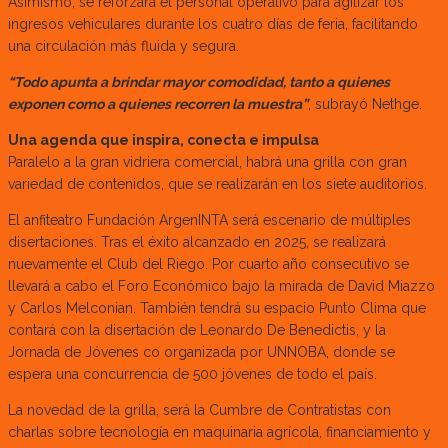
Asimismo, se reforzará el personal operativo para agilizar los
ingresos vehiculares durante los cuatro días de feria, facilitando
una circulación más fluida y segura.
“Todo apunta a brindar mayor comodidad, tanto a quienes
exponen como a quienes recorren la muestra”
, subrayó Nethge.
Una agenda que inspira, conecta e impulsa
Paralelo a la gran vidriera comercial, habrá una grilla con gran
variedad de contenidos, que se realizarán en los siete auditorios.
El anfiteatro Fundación ArgenINTA será escenario de múltiples
disertaciones. Tras el éxito alcanzado en 2025, se realizará
nuevamente el Club del Riego. Por cuarto año consecutivo se
llevará a cabo el Foro Económico bajo la mirada de David Miazzo
y Carlos Melconian. También tendrá su espacio Punto Clima que
contará con la disertación de Leonardo De Benedictis, y la
Jornada de Jóvenes co organizada por UNNOBA, donde se
espera una concurrencia de 500 jóvenes de todo el país.
La novedad de la grilla, será la Cumbre de Contratistas con
charlas sobre tecnología en maquinaria agrícola, financiamiento y