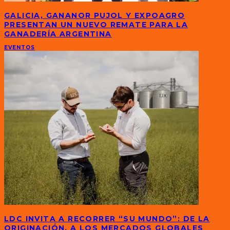
GALICIA, GANANOR PUJOL Y EXPOAGRO
PRESENTAN UN NUEVO REMATE PARA LA
GANADERÍA ARGENTINA
EVENTOS
LDC INVITA A RECORRER “SU MUNDO”: DE LA
ORIGINACIÓN, A LOS MERCADOS GLOBALES