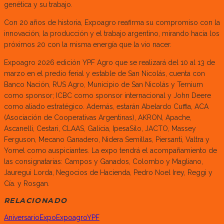
genética y su trabajo.
Con 20 años de historia, Expoagro reafirma su compromiso con la
innovación, la producción y el trabajo argentino, mirando hacia los
próximos 20 con la misma energía que la vio nacer.
Expoagro 2026 edición YPF Agro que se realizará del 10 al 13 de
marzo en el predio ferial y estable de San Nicolás, cuenta con
Banco Nación, RUS Agro, Municipio de San Nicolás y Ternium
como sponsor; ICBC como sponsor internacional y John Deere
como aliado estratégico. Además, estarán Abelardo Cuffia, ACA
(Asociación de Cooperativas Argentinas), AKRON, Apache,
Ascanelli, Cestari, CLAAS, Galicia, IpesaSilo, JACTO, Massey
Ferguson, Mecano Ganadero, Nidera Semillas, Piersanti, Valtra y
Yomel como auspiciantes. La expo tendrá el acompañamiento de
las consignatarias: Campos y Ganados, Colombo y Magliano,
Jauregui Lorda, Negocios de Hacienda, Pedro Noel Irey, Reggi y
Cía. y Rosgan.
RELACIONADO
Aniversario
Expo
Expoagro
YPF