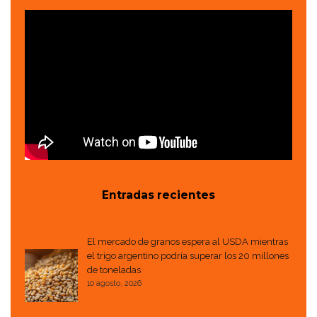
Entradas recientes
El mercado de granos espera al USDA mientras
el trigo argentino podría superar los 20 millones
de toneladas
10 agosto, 2026