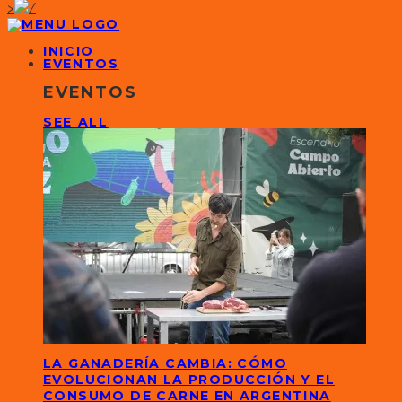
>
INICIO
EVENTOS
EVENTOS
SEE ALL
LA GANADERÍA CAMBIA: CÓMO
EVOLUCIONAN LA PRODUCCIÓN Y EL
CONSUMO DE CARNE EN ARGENTINA