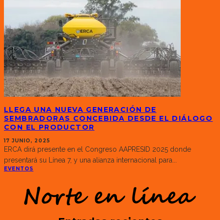
LLEGA UNA NUEVA GENERACIÓN DE
SEMBRADORAS CONCEBIDA DESDE EL DIÁLOGO
CON EL PRODUCTOR
17 JUNIO, 2025
ERCA dirá presente en el Congreso AAPRESID 2025 donde
presentará su Línea 7, y una alianza internacional para
...
EVENTOS