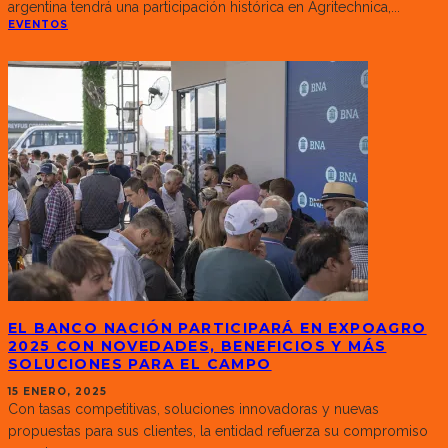
argentina tendrá una participación histórica en Agritechnica,
...
EVENTOS
EL BANCO NACIÓN PARTICIPARÁ EN EXPOAGRO
2025 CON NOVEDADES, BENEFICIOS Y MÁS
SOLUCIONES PARA EL CAMPO
15 ENERO, 2025
Con tasas competitivas, soluciones innovadoras y nuevas
propuestas para sus clientes, la entidad refuerza su compromiso