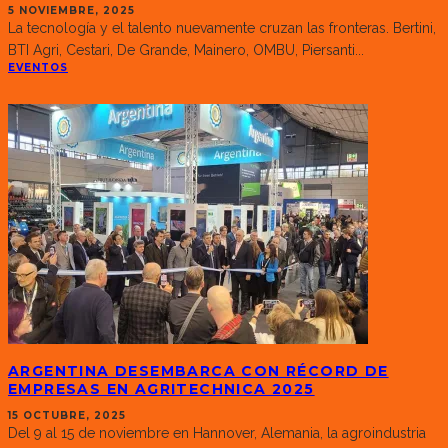
5 NOVIEMBRE, 2025
La tecnología y el talento nuevamente cruzan las fronteras. Bertini,
BTI Agri, Cestari, De Grande, Mainero, OMBU, Piersanti
...
EVENTOS
ARGENTINA DESEMBARCA CON RÉCORD DE
EMPRESAS EN AGRITECHNICA 2025
15 OCTUBRE, 2025
Del 9 al 15 de noviembre en Hannover, Alemania, la agroindustria