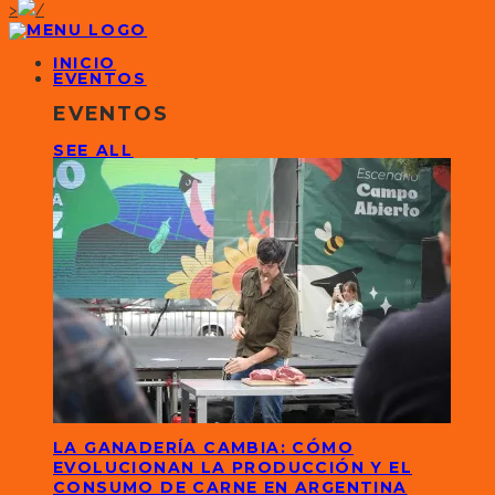
>
INICIO
EVENTOS
EVENTOS
SEE ALL
LA GANADERÍA CAMBIA: CÓMO
EVOLUCIONAN LA PRODUCCIÓN Y EL
CONSUMO DE CARNE EN ARGENTINA