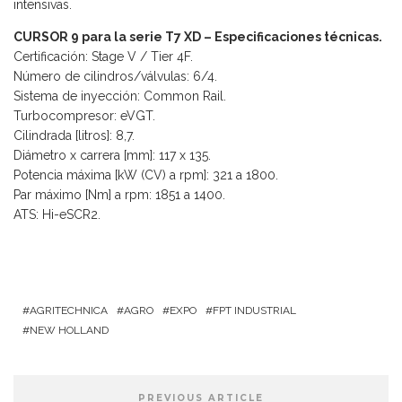
intensivas.
CURSOR 9 para la serie T7 XD – Especificaciones técnicas.
Certificación: Stage V / Tier 4F.
Número de cilindros/válvulas: 6/4.
Sistema de inyección: Common Rail.
Turbocompresor: eVGT.
Cilindrada [litros]: 8,7.
Diámetro x carrera [mm]: 117 x 135.
Potencia máxima [kW (CV) a rpm]: 321 a 1800.
Par máximo [Nm] a rpm: 1851 a 1400.
ATS: Hi-eSCR2.
AGRITECHNICA
AGRO
EXPO
FPT INDUSTRIAL
NEW HOLLAND
PREVIOUS ARTICLE