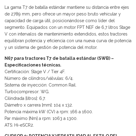
La gama T7 de batalla estándar mantiene su distancia entre ejes
de 2789 mm, pero ofrece un mayor peso bruto vehicular y
capacidad de carga útil, posicionándose como líder del
segmento. Equipados con un motor FPT NEF de 6,7 litros Stage
V con intervalos de mantenimiento extendidos, estos tractores
equilibran potencia y eficiencia con una nueva curva de potencia
y un sistema de gestión de potencia del motor.
N67 para tractores T7 de batalla estándar (SWB) –
Especificaciones técnicas.
Certificación: Stage V / Tier 4F.
Número de cilindros/válvulas: 6/4.
Sistema de inyección: Common Rail.
Turbocompresor: WG.
Cilindrada [litros]: 6,7.
Diámetro x carrera [mm]: 104 x 132.
Potencia máxima kW (CV) a rpm: 166 a 1600.
Par máximo [Nm] a rpm: 1063 a 1300.
ATS: Hi-eSCR2.
CURSOR 9: POTENCIA Y VERSATILIDAD AL ESTILO DEL