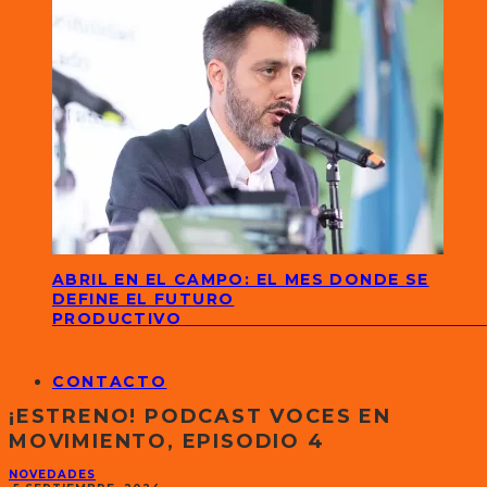
ABRIL EN EL CAMPO: EL MES DONDE SE
DEFINE EL FUTURO
PRODUCTIVO
CONTACTO
¡ESTRENO! PODCAST VOCES EN
MOVIMIENTO, EPISODIO 4
NOVEDADES